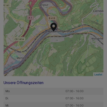
Leaflet
Leaflet
Unsere Öffnungszeiten
07:00 - 16:00
Mo.
07:00 - 16:00
Di.
07:00 - 16:00
Mi.